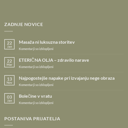
ZADNJE NOVICE
Masaža ni luksuzna storitev
22
Jan
za
Komentarji so izklopljeni
Masaža
ni
ETERIČNA OLJA – zdravilo narave
22
luksuzna
Mar
za
Komentarji so izklopljeni
storitev
ETERIČNA
OLJA
Najpogostejše napake pri izvajanju nege obraza
13
–
Nov
za
Komentarji so izklopljeni
zdravilo
Najpogostejše
narave
napake
Bolečine v vratu
03
pri
Jan
za
Komentarji so izklopljeni
izvajanju
Bolečine
nege
v
obraza
vratu
POSTANIVA PRIJATELJA