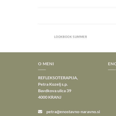
LOOKBOOK SUMMER
O MENI
EN
REFLEKSOTERAPIJA,
Petra Kozelj s.p.
Bavdkova ulica 39
4000 KRANJ
petra@enostavno-naravno.si