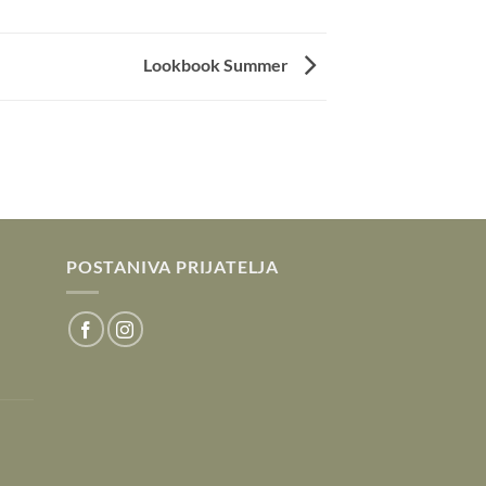
Lookbook Summer
POSTANIVA PRIJATELJA
a
v
ČNA