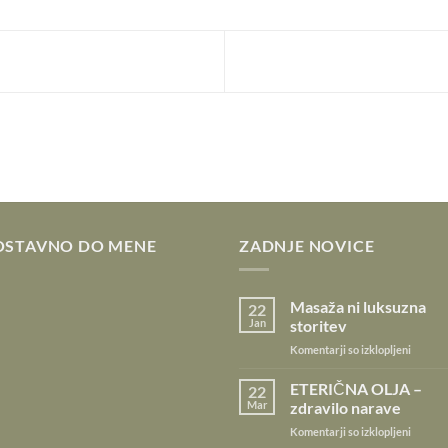
OSTAVNO DO MENE
ZADNJE NOVICE
Masaža ni luksuzna
22
Jan
storitev
za
Komentarji so izklopljeni
Masaža
ni
ETERIČNA OLJA –
22
luksuzn
Mar
zdravilo narave
storite
za
Komentarji so izklopljeni
ETERI